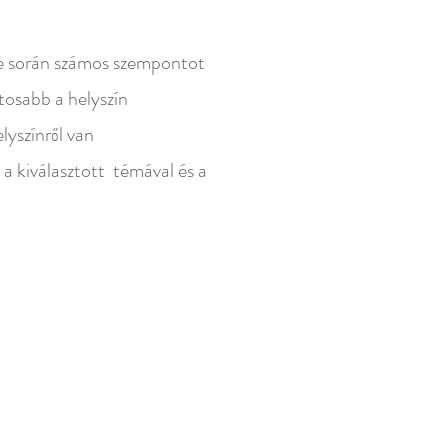
n számos szempontot
osabb a helyszín
ínről van
ztott témával és a
ával!