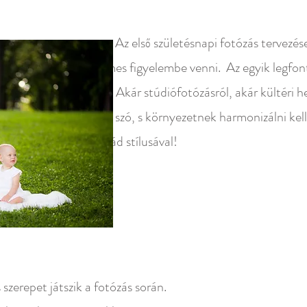
letésnapi fotózás tervezése sorá
mbe venni. Az egyik legfont
túdiófotózásról, akár kültéri helysz
ek harmonizálni kell a kiválas
ád stílus
 szerepet játszik a fotózás során.