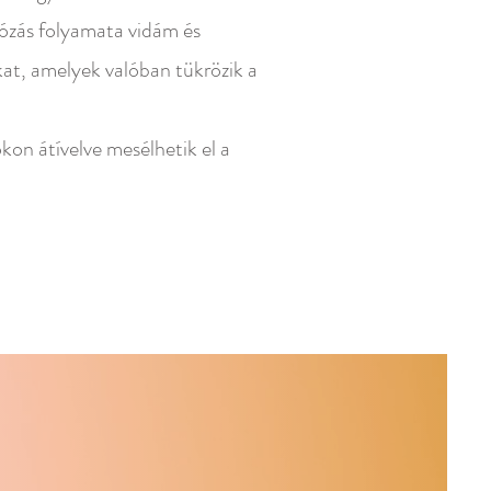
ózás ​folyamata vidám és
kat, amelyek valóban tükrözik a
kon átívelve mesélhetik el a