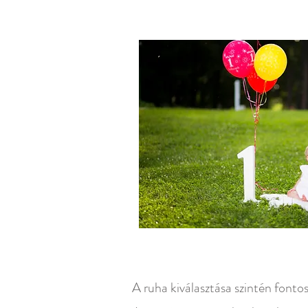
​​​​​​ Az első szü
érdemes figyele
kiválasztása. Akár s
szó, s környezetn
csal
A ruha kiválasztása szintén fontos