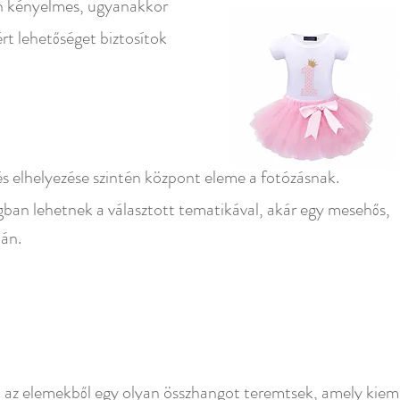
n kényelmes, ugyanakkor
rt lehetőséget biztosítok
 és elhelyezése szintén központ eleme a fotózásnak.
gban lehetnek a választott tematikával, akár egy mesehős,
ján.
l az elemekből egy olyan összhangot teremtsek, amely kiem