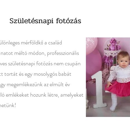
Születésnapi fotózás
lönleges mérföldkő a család
lanatot méltó módon, professzionális
ves születésnapi fotózás nem csupán
ett tortát és egy mosolygós babát
hogy megemlékezünk az elmúlt év
lálló emlékeket hozunk létre, amelyeket
hetünk!