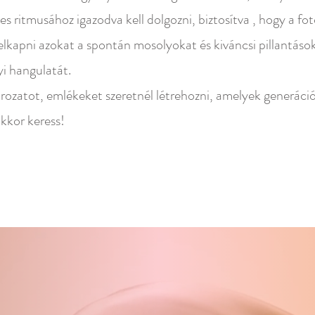
 ritmusához igazodva kell dolgozni, biztosítva , hogy a fot
elkapni azokat a spontán mosolyokat és kiváncsi pillantáso
yi hangulatát.
sorozatot, emlékeket szeretnél létrehozni, amelyek generáció
akkor keress!