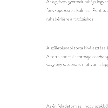
Az egyéves gyermek ruhája legye
fényképezésre alkalmas. Pont ezé
ruhabérlésre a fotózáshoz!
A születésnapi torta kiválasztása
A torta szines és formája összhan
vagy egy szezonális motívum alap
Az én feladatom az , hogy ezekbő