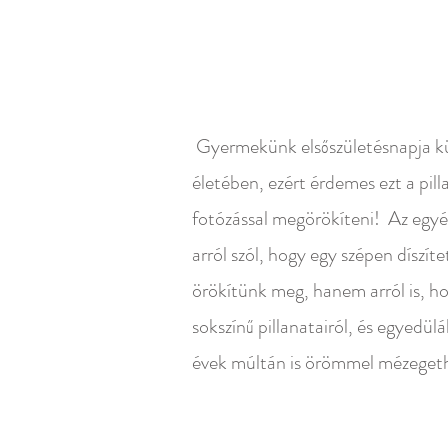
Gyermekünk elsőszületésnapja kü
életében, ezért érdemes ezt a pil
fotózással megörökíteni! Az egyé
arról szól, hogy egy szépen díszít
örökítünk meg, hanem arról is, 
sokszínű pillanatairól, és egyedü
évek múltán is örömmel mézeget