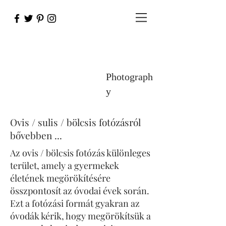
Photograph
y
Ovis / sulis / bölcsis fotózásról
bővebben ...
Az ovis / bölcsis fotózás különleges
terület, amely a gyermekek
életének megörökítésére
összpontosít az óvodai évek során.
Ezt a fotózási formát gyakran az
óvodák kérik, hogy megörökítsük a