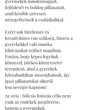
gyermekek mindennapjait,
fejlődését és boldog pillanatait,
amit később szívesen
nézegethetnek a családjaikkal.
Ezért sok türelemre és
kreatívitásra van szükség, hiszen a
gyerekekkel való munka
kihívásokat rejthet magában.
Fontos, hogy képes legyünk
könnyed, játékos környezetet
teremteni, ahol a gyerekek
felszabadultan mozoghatnak, így
igazi pillanatokat sikerül
lencsevégre kapnom!
Az ovis / bölcsis fotózás célja nem
csak az emlékek megőrzése,
hanem a gyermekek