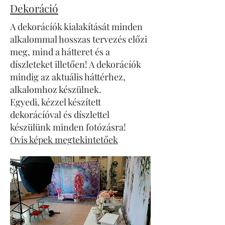
Dekoráció
A dekorácíók kialakítását minden
alkalommal hosszas tervezés előzi
meg, mind a hátteret és a
díszleteket illetően! A dekorácíók
mindig az aktuális háttérhez,
alkalomhoz készülnek.
Egyedi, kézzel készített
dekorácíóval és díszlettel
készülünk minden fotózásra!
Ovis képek megtekintetőek