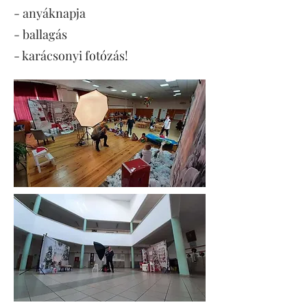
- anyáknapja
- ballagás
- karácsonyi fotózás!