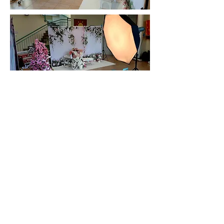
Rendelés menete
A képek és egyéb extra
ajándéktárgyak rendelése
egyszerűen és gyorsan történik
online felületünkön. E-mail-ben
küldök árlistát és egy
megrendelőlapot!
Rendszerünk biztosítja a
gördülékeny rendelési folyamatot ,
hogy Ön időben és elégedetten