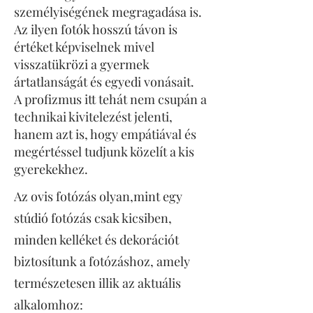
személyiségének megragadása is.
Az ilyen fotók hosszú távon is
értéket képviselnek mivel
visszatükrözi a gyermek
ártatlanságát és egyedi vonásait.
A profizmus itt tehát nem csupán a
technikai kivitelezést jelenti,
hanem azt is, hogy empátiával és
megértéssel tudjunk közelít a kis
gyerekekhez.
Az ovis fotózás olyan,mint egy
stúdió fotózás csak kicsiben,
minden kelléket és dekorációt
biztosítunk a fotózáshoz, amely
természetesen illik az aktuális
alkalomhoz: