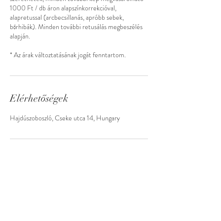
1000 Ft / db áron alapszínkorrekcióval,
alapretussal (arcbecsillanás, apróbb sebek,
bőrhibák). Minden további retusálás megbeszélés
alapján.
* Az árak változtatásának jogát fenntartom.
Elérhetőségek
Hajdúszoboszló, Cseke utca 14, Hungary
© 2023 by JULIE BUTLER. Proudly created with
Wix.com