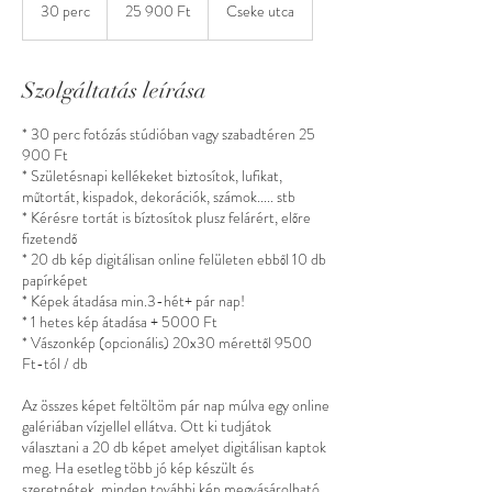
magyar
30 perc
3
25 900 Ft
Cseke utca
forint
0
p
e
Szolgáltatás leírása
r
c
* 30 perc fotózás stúdióban vagy szabadtéren 25
900 Ft
* Születésnapi kellékeket biztosítok, lufikat,
műtortát, kispadok, dekorációk, számok..... stb
* Kérésre tortát is bíztosítok plusz felárért, előre
fizetendő
* 20 db kép digitálisan online felületen ebből 10 db
papírképet
* Képek átadása min.3-hét+ pár nap!
* 1 hetes kép átadása + 5000 Ft
* Vászonkép (opcionális) 20x30 mérettől 9500
Ft-tól / db
Az összes képet feltöltöm pár nap múlva egy online
galériában vízjellel ellátva. Ott ki tudjátok
választani a 20 db képet amelyet digitálisan kaptok
meg. Ha esetleg több jó kép készült és
szeretnétek, minden további kép megvásárolható