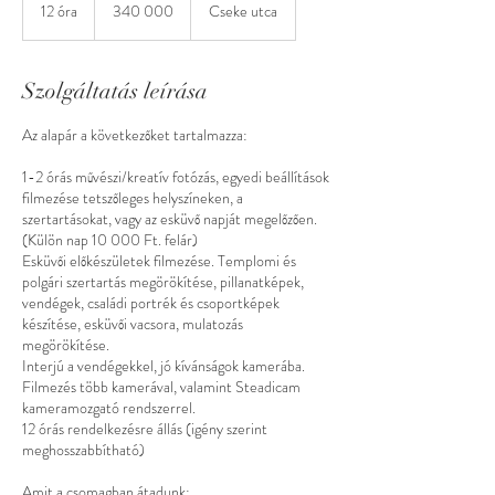
000
12 óra
1
340 000
Cseke utca
2
ó
r
Szolgáltatás leírása
a
Az alapár a következőket tartalmazza:
1-2 órás művészi/kreatív fotózás, egyedi beállítások
filmezése tetszőleges helyszíneken, a
szertartásokat, vagy az esküvő napját megelőzően.
(Külön nap 10 000 Ft. felár)
Esküvői előkészületek filmezése. Templomi és
polgári szertartás megörökítése, pillanatképek,
vendégek, családi portrék és csoportképek
készítése, esküvői vacsora, mulatozás
megörökítése.
Interjú a vendégekkel, jó kívánságok kamerába.
Filmezés több kamerával, valamint Steadicam
kameramozgató rendszerrel.
12 órás rendelkezésre állás (igény szerint
meghosszabbítható)
Amit a csomagban átadunk: