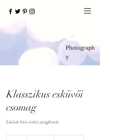
Photograph
y
Klasszikus esküvői
csomag
Esküvői fotó-videó szolgáltatás
340