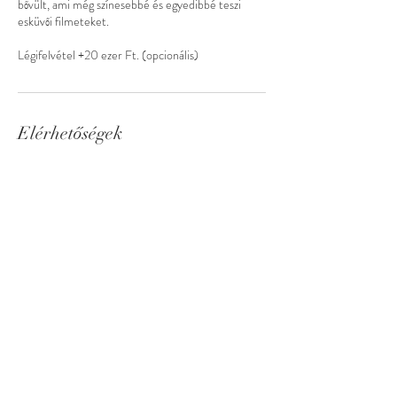
bővült, ami még színesebbé és egyedibbé teszi
esküvői filmeteket.
Elérhetőségek
Hajdúszoboszló, Cseke utca 14, Hungary
© 2023 by JULIE BUTLER. Proudly created with
Wix.com