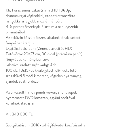
Kb. 1 órás zenés Esküvői film (HD 1080p),
dramaturgiai vágásokkal, eredeti atmoszféra
hangokkal a legjobb mozi élményért
4-5 perces összefoglaló kisfilm a nap legszebb
pillanataiból
Az esküvőn készült összes, általunk jónak tartott
fényképet átadjuk
Digitális fotóalbum (Zenés diavetítés HD)
Fotókönyv 20×27 cm, 30 oldal (prémium papír)
fényképes kemény borítóval
Jelszóval védett saját webgaléria
100 db. 10x15-ös kiválogatott, előhívott fotó
Az esküvői filmből kimaradt, vágatlan nyersanyag
ajándék adathordozón
Az elkészült filmek pendrive-on, a fényképek
nyomtatott DVD lemezen, egyéni borítóval
kerülnek átadásra.
Ár: 340 000 Ft.
Szolgáltatásunk 2018-tól légifelvétel készítéssel is